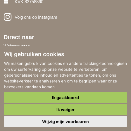
KVK 83758860
Volg ons op Instagram
Direct naar
Wolproducten
wolmest
Wij gebruiken cookies
Blog
Wij maken gebruik van cookies en andere tracking-technologieën
Opdrachten
om uw surfervaring op onze website te verbeteren, om
gepersonaliseerde inhoud en advertenties te tonen, om ons
Google Reviews
websiteverkeer te analyseren en om te begrijpen waar onze
bezoekers vandaan komen.
Ik ga akkoord
Copyright © 2026 BoDu Workshops Schapenvachtvilten
Ik weiger
Made with
by
BO. Be Original
|
Powered by
BO Creator DXP®
Privacy statement
Cookie instellingen
Wijzig mijn voorkeuren