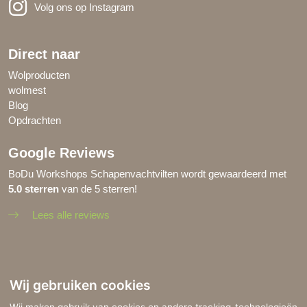
Volg ons op Instagram
Direct naar
Wolproducten
wolmest
Blog
Opdrachten
Google Reviews
BoDu Workshops Schapenvachtvilten wordt gewaardeerd met
5
.0
sterren
van de 5 sterren!
Lees alle reviews
Copyright © 2026 BoDu Workshops Schapenvachtvilten
Wij gebruiken cookies
Made with
by
BO. Be Original
|
Powered by
BO Creator DXP®
Privacy statement
Cookie instellingen